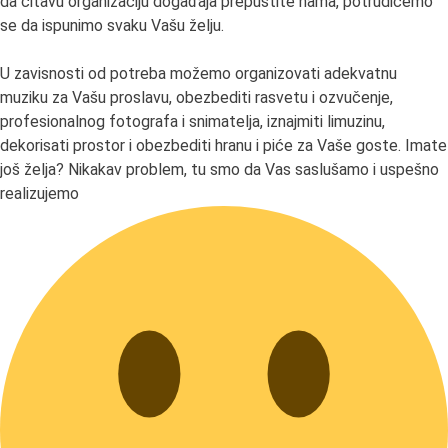
da čitavu organizaciju događaja prepustite nama, potrudićemo
se da ispunimo svaku Vašu želju.
U zavisnosti od potreba možemo organizovati adekvatnu
muziku za Vašu proslavu, obezbediti rasvetu i ozvučenje,
profesionalnog fotografa i snimatelja, iznajmiti limuzinu,
dekorisati prostor i obezbediti hranu i piće za Vaše goste. Imate
još želja? Nikakav problem, tu smo da Vas saslušamo i uspešno
realizujemo