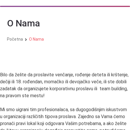
Skip
to
O Nama
content
Početna
O Nama
Bilo da želite da proslavite venčanje, rođenje deteta ili krštenje,
dečiji ili 18. rođendan, momačko ili devojačko veče, ili ste dobili
zadatak da organizujete korporativnu proslavu ili team building,
na pravom ste mestu!
Mi smo uigrani tim profesionalaca, sa dugogodišnjim iskustvom
u organizaciji različitih tipova proslava. Zajedno sa Vama ćemo
pronaći pravi lokal koji odgovara Vašim potrebama, a ako želite