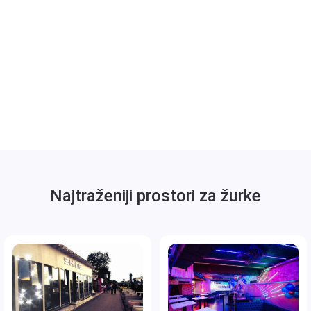
Najtraženiji prostori za žurke