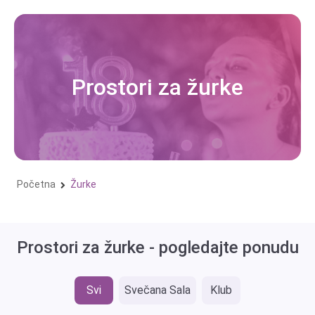
Skip
to
content
Prostori za žurke
Početna
Žurke
Prostori za žurke - pogledajte ponudu
Svi
Svečana Sala
Klub