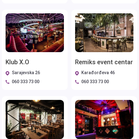
Klub X.O
Remiks event centar
Sarajevska 26
Karađorđeva 46
060 333 73 00
060 333 73 00