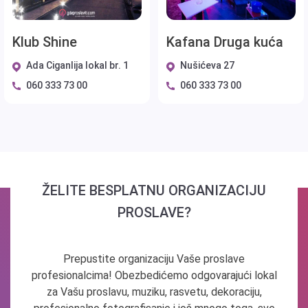
Klub Shine
Kafana Druga kuća
Ada Ciganlija lokal br. 1
Nušićeva 27
060 333 73 00
060 333 73 00
ŽELITE BESPLATNU ORGANIZACIJU
PROSLAVE?
Prepustite organizaciju Vaše proslave
profesionalcima! Obezbedićemo odgovarajući lokal
za Vašu proslavu, muziku, rasvetu, dekoraciju,