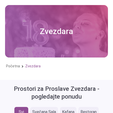
Skip
to
content
Zvezdara
Početna
Zvezdara
Prostori za Proslave Zvezdara -
pogledajte ponudu
Svi
Svečana Sala
Kafana
Restoran