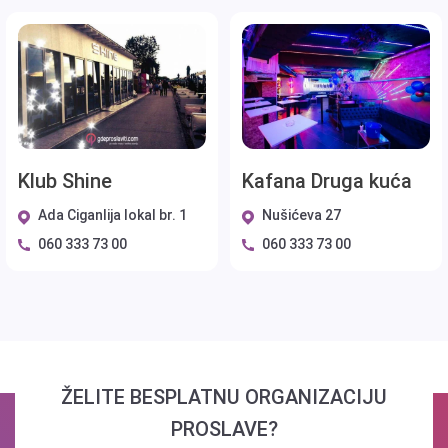
Klub Shine
Kafana Druga kuća
Ada Ciganlija lokal br. 1
Nušićeva 27
060 333 73 00
060 333 73 00
ŽELITE BESPLATNU ORGANIZACIJU
PROSLAVE?