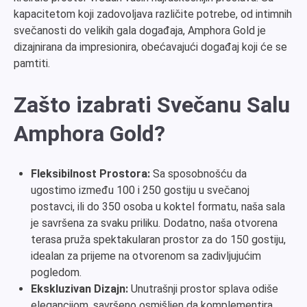
kapacitetom koji zadovoljava različite potrebe, od intimnih
svečanosti do velikih gala događaja, Amphora Gold je
dizajnirana da impresionira, obećavajući događaj koji će se
pamtiti.
Zašto izabrati Svečanu Salu
Amphora Gold?
Fleksibilnost Prostora:
Sa sposobnošću da
ugostimo između 100 i 250 gostiju u svečanoj
postavci, ili do 350 osoba u koktel formatu, naša sala
je savršena za svaku priliku. Dodatno, naša otvorena
terasa pruža spektakularan prostor za do 150 gostiju,
idealan za prijeme na otvorenom sa zadivljujućim
pogledom.
Ekskluzivan Dizajn:
Unutrašnji prostor splava odiše
elegancijom, savršeno osmišljen da komplementira