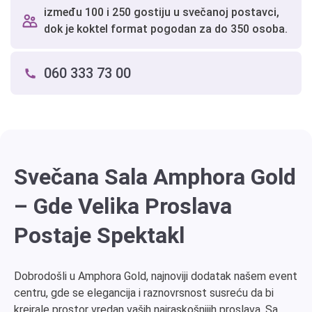
između 100 i 250 gostiju u svečanoj postavci,
dok je koktel format pogodan za do 350 osoba.
060 333 73 00
Svečana Sala Amphora Gold
– Gde Velika Proslava
Postaje Spektakl
Dobrodošli u Amphora Gold, najnoviji dodatak našem event
centru, gde se elegancija i raznovrsnost susreću da bi
kreirale prostor vredan vaših najraskošnijih proslava. Sa