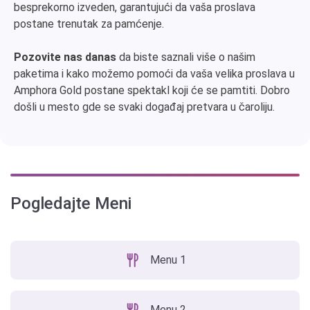
besprekorno izveden, garantujući da vaša proslava
postane trenutak za pamćenje.
Pozovite nas danas
da biste saznali više o našim
paketima i kako možemo pomoći da vaša velika proslava u
Amphora Gold postane spektakl koji će se pamtiti. Dobro
došli u mesto gde se svaki događaj pretvara u čaroliju.
Pogledajte Meni
Menu 1
Menu 2