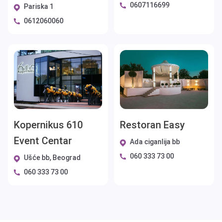
0607116699
Pariska 1
0612060060
Kopernikus 610
Restoran Easy
Event Centar
Ada ciganlija bb
060 333 73 00
Ušće bb, Beograd
060 333 73 00