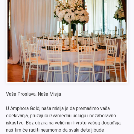
Vaša Proslava, Naša Misija
U Amphora Gold, naša misija je da premašimo vaša
očekivanja, pružajući izvanrednu uslugu i nezaboravno
iskustvo. Bez obzira na veličinu ili vrstu vašeg događaja,
naš tim će raditi neumorno da svaki detalj bude