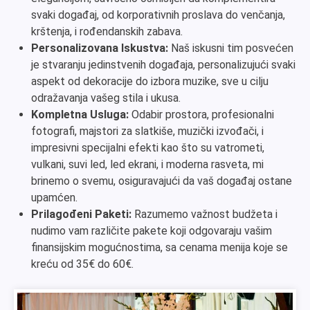
svaki događaj, od korporativnih proslava do venčanja,
krštenja, i rođendanskih zabava.
Personalizovana Iskustva:
Naš iskusni tim posvećen
je stvaranju jedinstvenih događaja, personalizujući svaki
aspekt od dekoracije do izbora muzike, sve u cilju
odražavanja vašeg stila i ukusa.
Kompletna Usluga:
Odabir prostora, profesionalni
fotografi, majstori za slatkiše, muzički izvođači, i
impresivni specijalni efekti kao što su vatrometi,
vulkani, suvi led, led ekrani, i moderna rasveta, mi
brinemo o svemu, osiguravajući da vaš događaj ostane
upamćen.
Prilagođeni Paketi:
Razumemo važnost budžeta i
nudimo vam različite pakete koji odgovaraju vašim
finansijskim mogućnostima, sa cenama menija koje se
kreću od 35€ do 60€.