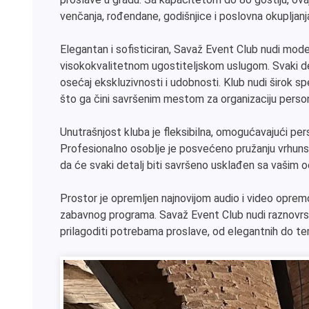
venčanja, rođendane, godišnjice i poslovna okupljanj
Elegantan i sofisticiran, Savaž Event Club nudi mod
visokokvalitetnom ugostiteljskom uslugom. Svaki det
osećaj ekskluzivnosti i udobnosti. Klub nudi širok spe
što ga čini savršenim mestom za organizaciju perso
Unutrašnjost kluba je fleksibilna, omogućavajući pe
Profesionalno osoblje je posvećeno pružanju vrhuns
da će svaki detalj biti savršeno usklađen sa vašim o
Prostor je opremljen najnovijom audio i video opremo
zabavnog programa. Savaž Event Club nudi raznovrs
prilagoditi potrebama proslave, od elegantnih do te