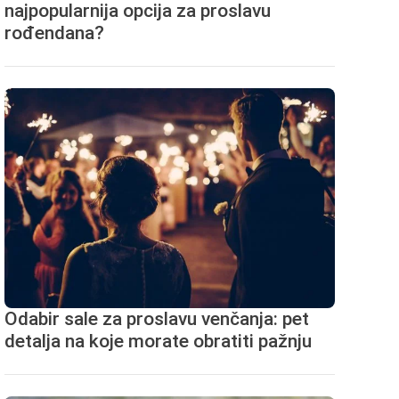
najpopularnija opcija za proslavu
rođendana?
Odabir sale za proslavu venčanja: pet
detalja na koje morate obratiti pažnju