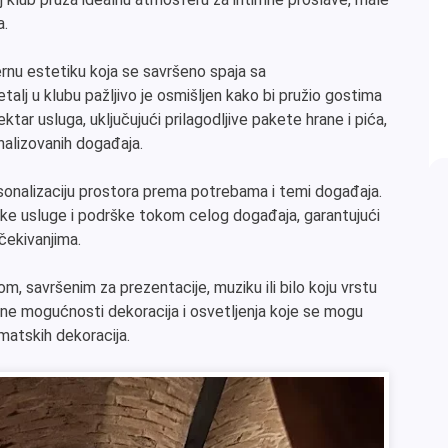
a.
ernu estetiku koja se savršeno spaja sa
alj u klubu pažljivo je osmišljen kako bi pružio gostima
ktar usluga, uključujući prilagodljive pakete hrane i pića,
nalizovanih događaja.
rsonalizaciju prostora prema potrebama i temi događaja.
ke usluge i podrške tokom celog događaja, garantujući
čekivanjima.
m, savršenim za prezentacije, muziku ili bilo koju vrstu
ne mogućnosti dekoracija i osvetljenja koje se mogu
matskih dekoracija.