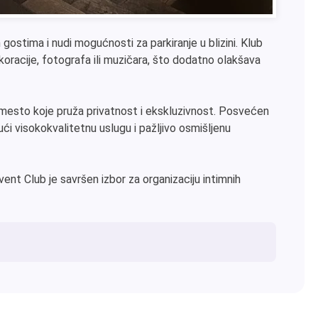
gostima i nudi mogućnosti za parkiranje u blizini. Klub
racije, fotografa ili muzičara, što dodatno olakšava
 mesto koje pruža privatnost i ekskluzivnost. Posvećen
ći visokokvalitetnu uslugu i pažljivo osmišljenu
vent Club je savršen izbor za organizaciju intimnih