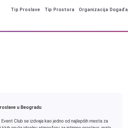
Tip Proslave
Tip Prostora
Organizacija Događa
Proslave u Beogradu
Event Club se izdvaja kao jedno od najlepših mesta za
j klub pruža idealnu atmosferu za intimne proslave, male