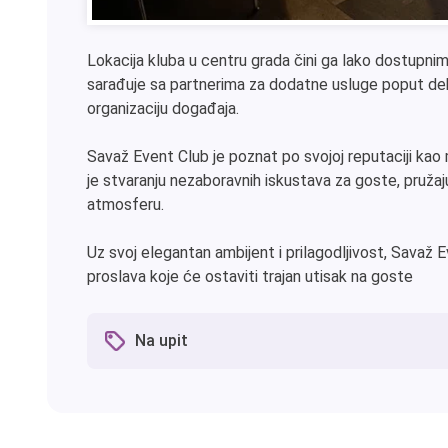
Lokacija kluba u centru grada čini ga lako dostupnim 
sarađuje sa partnerima za dodatne usluge poput deko
organizaciju događaja.
Savaž Event Club je poznat po svojoj reputaciji kao
je stvaranju nezaboravnih iskustava za goste, pružaju
atmosferu.
Uz svoj elegantan ambijent i prilagodljivost, Savaž E
proslava koje će ostaviti trajan utisak na goste
Na upit