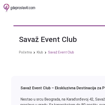
Skip
to
content
Savaž Event Club
Početna
Klub
Savaž Event Club
Savaž Event Club – Ekskluzivna Destinacija za 
Nestao u srcu Beograda, na Karađorđevoj 42, Savaž 
proslave u gradu. Sa kapacitetom do 80 gostiju, ova