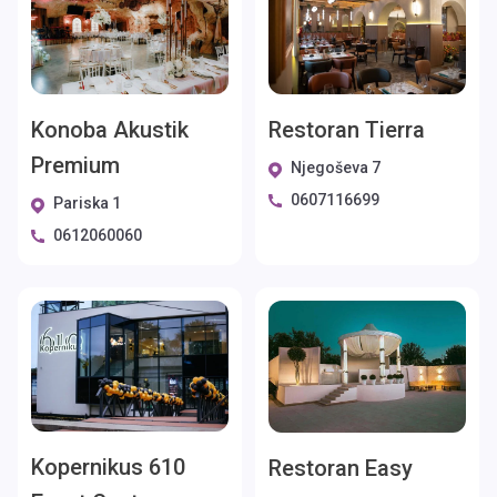
Konoba Akustik
Restoran Tierra
Premium
Njegoševa 7
0607116699
Pariska 1
0612060060
Kopernikus 610
Restoran Easy