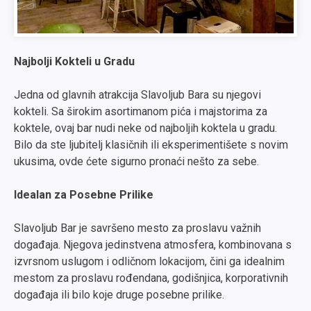
Najbolji Kokteli u Gradu
Jedna od glavnih atrakcija Slavoljub Bara su njegovi
kokteli. Sa širokim asortimanom pića i majstorima za
koktele, ovaj bar nudi neke od najboljih koktela u gradu.
Bilo da ste ljubitelj klasičnih ili eksperimentišete s novim
ukusima, ovde ćete sigurno pronaći nešto za sebe.
Idealan za Posebne Prilike
Slavoljub Bar je savršeno mesto za proslavu važnih
događaja. Njegova jedinstvena atmosfera, kombinovana s
izvrsnom uslugom i odličnom lokacijom, čini ga idealnim
mestom za proslavu rođendana, godišnjica, korporativnih
događaja ili bilo koje druge posebne prilike.