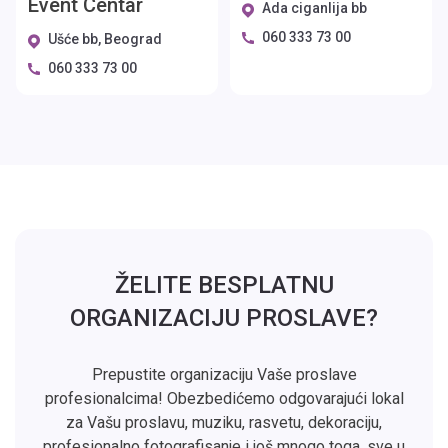
Event Centar
Ada ciganlija bb
060 333 73 00
Ušće bb, Beograd
060 333 73 00
ŽELITE BESPLATNU
ORGANIZACIJU PROSLAVE?
Prepustite organizaciju Vaše proslave
profesionalcima! Obezbedićemo odgovarajući lokal
za Vašu proslavu, muziku, rasvetu, dekoraciju,
profesionalno fotografisanje i još mnogo toga, sve u