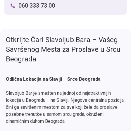
060 333 73 00
Otkrijte Čari Slavoljub Bara – Vašeg
Savršenog Mesta za Proslave u Srcu
Beograda
Odlična Lokacija na Slaviji – Srce Beograda
Slavoljub Bar je smešten na jednoj od najatraktivnijih
lokacija u Beogradu – na Slaviji. Njegova centralna pozicija
čini ga savršenim mestom za sve koji žele da proslave
posebne trenutke u samom srcu grada, okruženi
dinamičnim duhom Beograda.