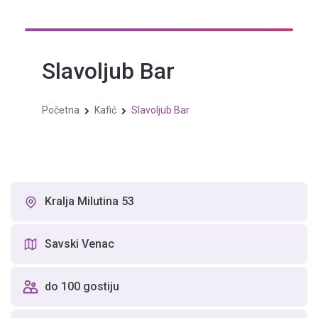
Skip
to
content
Slavoljub Bar
Početna
Kafić
Slavoljub Bar
Kralja Milutina 53
Savski Venac
do 100 gostiju