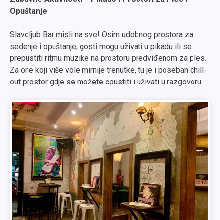
Opuštanje
Slavoljub Bar misli na sve! Osim udobnog prostora za
sedenje i opuštanje, gosti mogu uživati u pikadu ili se
prepustiti ritmu muzike na prostoru predviđenom za ples.
Za one koji više vole mirnije trenutke, tu je i poseban chill-
out prostor gdje se možete opustiti i uživati u razgovoru.