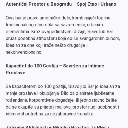
Autentični Prostor u Beogradu – Spoj Etno i Urbano
Ovaj bar je pravo umetničko delo, kombinujući toplinu
tradicionalnog etno stila sa savremenim, urbanim
elementima. Kroz ovaj jedinstveni dizajn, Slavoljub Bar
pruža posebnu atmosferu koja odiše avangardnim duhom,
idealan za one koji traže nešto drugačije i
nekonvencionalno.
Kapacitet do 100 Gostiju – Savršen za Intimne
Proslave
Sa kapacitetom do 100 gostiju, Slavoljub Bar je idealan za
manje proslave i okupljanja. Bilo da planirate ljubilearne
rođendane, korporativne događaje, ili jednostavno želite
da se okupite sa prijateljima, ovaj prostor nudi udobnost i
intimnost potrebnu za nezaboravne trenutke.
Zabavne Aktivnosti – Pikado i Prostori za Ples i