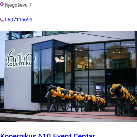
Njegoševa 7
0607116699
Kopernikus 610 Event Centar