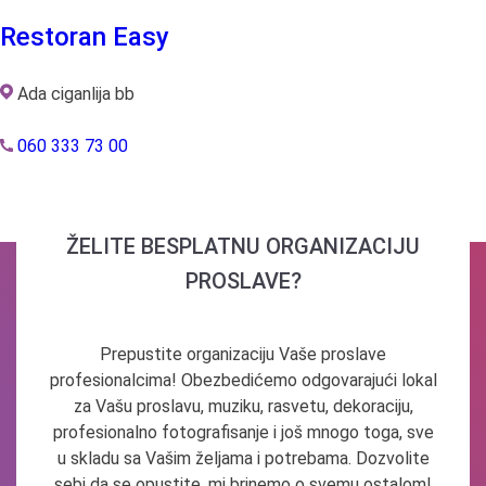
Restoran Easy
Ada ciganlija bb
060 333 73 00
ŽELITE BESPLATNU ORGANIZACIJU
PROSLAVE?
Prepustite organizaciju Vaše proslave
profesionalcima! Obezbedićemo odgovarajući lokal
za Vašu proslavu, muziku, rasvetu, dekoraciju,
profesionalno fotografisanje i još mnogo toga, sve
u skladu sa Vašim željama i potrebama. Dozvolite
sebi da se opustite, mi brinemo o svemu ostalom!