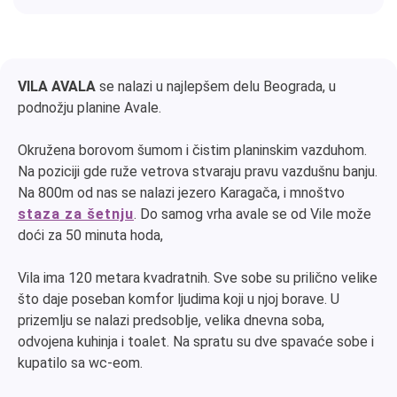
VILA AVALA
se nalazi u najlepšem delu Beograda, u
podnožju planine Avale.
Okružena borovom šumom i čistim planinskim vazduhom.
Na poziciji gde ruže vetrova stvaraju pravu vazdušnu banju.
Na 800m od nas se nalazi jezero Karagača, i mnoštvo
staza za šetnju
. Do samog vrha avale se od Vile može
doći za 50 minuta hoda,
Vila ima 120 metara kvadratnih. Sve sobe su prilično velike
što daje poseban komfor ljudima koji u njoj borave. U
prizemlju se nalazi predsoblje, velika dnevna soba,
odvojena kuhinja i toalet. Na spratu su dve spavaće sobe i
kupatilo sa wc-eom.