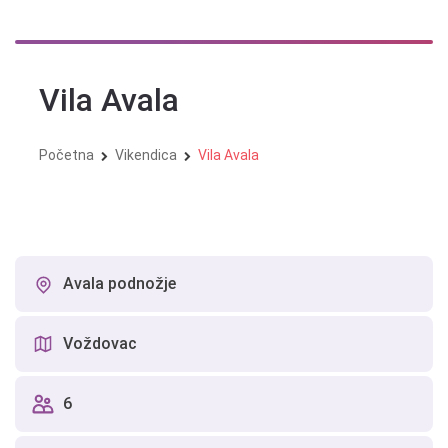
Skip
to
content
Vila Avala
Početna
Vikendica
Vila Avala
Avala podnožje
Voždovac
6