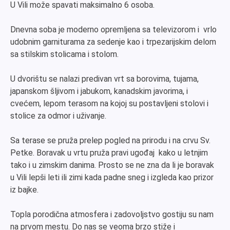
U Vili može spavati maksimalno 6 osoba.
Dnevna soba je moderno opremljena sa televizorom i vrlo
udobnim garniturama za sedenje kao i trpezarijskim delom
sa stilskim stolicama i stolom.
U dvorištu se nalazi predivan vrt sa borovima, tujama,
japanskom šljivom i jabukom, kanadskim javorima, i
cvećem, lepom terasom na kojoj su postavljeni stolovi i
stolice za odmor i uživanje.
Sa terase se pruža prelep pogled na prirodu i na crvu Sv.
Petke. Boravak u vrtu pruža pravi ugođaj kako u letnjim
tako i u zimskim danima. Prosto se ne zna da li je boravak
u Vili lepši leti ili zimi kada padne sneg i izgleda kao prizor
iz bajke.
Topla porodična atmosfera i zadovoljstvo gostiju su nam
na prvom mestu. Do nas se veoma brzo stiže i