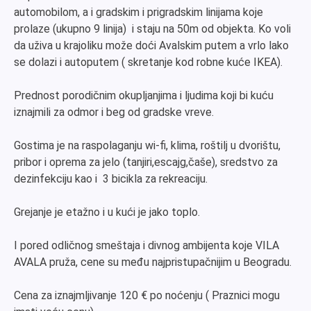
automobilom, a i gradskim i prigradskim linijama koje
prolaze (ukupno 9 linija) i staju na 50m od objekta. Ko voli
da uživa u krajoliku može doći Avalskim putem a vrlo lako
se dolazi i autoputem ( skretanje kod robne kuće IKEA).
Prednost porodičnim okupljanjima i ljudima koji bi kuću
iznajmili za odmor i beg od gradske vreve.
Gostima je na raspolaganju wi-fi, klima, roštilj u dvorištu,
pribor i oprema za jelo (tanjiri,escajg,čaše), sredstvo za
dezinfekciju kao i 3 bicikla za rekreaciju.
Grejanje je etažno i u kući je jako toplo.
I pored odličnog smeštaja i divnog ambijenta koje VILA
AVALA pruža, cene su među najpristupačnijim u Beogradu.
Cena za iznajmljivanje 120 € po noćenju ( Praznici mogu