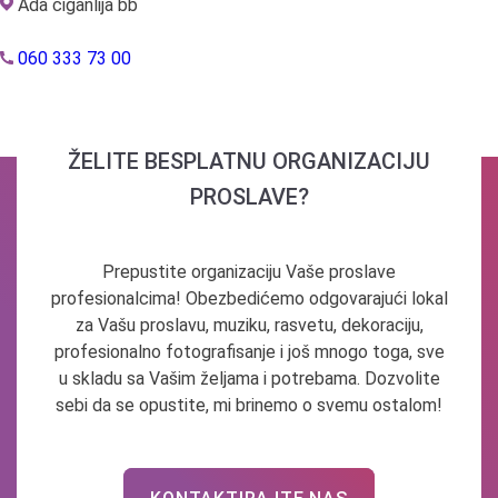
Ada ciganlija bb
060 333 73 00
ŽELITE BESPLATNU ORGANIZACIJU
PROSLAVE?
Prepustite organizaciju Vaše proslave
profesionalcima! Obezbedićemo odgovarajući lokal
za Vašu proslavu, muziku, rasvetu, dekoraciju,
profesionalno fotografisanje i još mnogo toga, sve
u skladu sa Vašim željama i potrebama. Dozvolite
sebi da se opustite, mi brinemo o svemu ostalom!