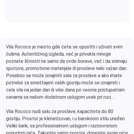
Vila Rococo je mesto gde ćete se opustiti i uživati svim
čulima. Autentičnog izgleda, već je privukla mnoge
poznate ličnosti ne samo da ovde borave, već i da snimaju
spotove, promotivne materijale ili proslave neki važan dan.
Posebno se može iznajmiti sala za proslave a ako imate
potrebe za smeštajem vaših gostiju može se iznajmiti i
cela vila na jedan dan ili više dana po veoma pristupačnim
cenama sa našom dodatnom uslugom uvek pri ruci….
Vila Rococo nudi salu za proslave, kapaciteta do 80
gostiju. Prostor je klimatizovan, i u baroknom stilu uređen.
Veliki šank, sa profesionalnom uslugom i raznovrsnom
ponudom pića. Zakupite samo prostor, donesite svoje piće