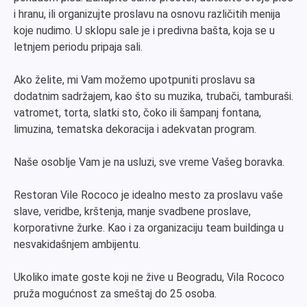
i hranu, ili organizujte proslavu na osnovu različitih menija
koje nudimo. U sklopu sale je i predivna bašta, koja se u
letnjem periodu pripaja sali.
Ako želite, mi Vam možemo upotpuniti proslavu sa
dodatnim sadržajem, kao što su muzika, trubači, tamburaši.
vatromet, torta, slatki sto, čoko ili šampanj fontana,
limuzina, tematska dekoracija i adekvatan program.
Naše osoblje Vam je na usluzi, sve vreme Vašeg boravka.
Restoran Vile Rococo je idealno mesto za proslavu vaše
slave, veridbe, krštenja, manje svadbene proslave,
korporativne žurke. Kao i za organizaciju team buildinga u
nesvakidašnjem ambijentu.
Ukoliko imate goste koji ne žive u Beogradu, Vila Rococo
pruža mogućnost za smeštaj do 25 osoba.